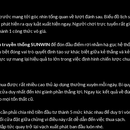
 trước mang tới góc nhìn tổng quan về lượt đánh sau. Biểu đồ lịch 
 phát hiện ra quy luật xuất hiện ngay. Người chơi trực tuyến rất gi
thành 1 công thức vô giá.
u
truyền
thống
SUNWIN
để đón đầu điểm rơi nhằm hạ gục hệ th
u bệt đóng vai trò quyết định tạo sự khác biệt giữa kẻ thắng và kẻ
c sự mang lại hiệu quả to lớn trong việc định hình chiến lược chu
thua được rất nhiều cao thủ áp dụng thường xuyên mỗi ngày. Bí qu
 cửa duy nhất đến khi giành phần thắng lợi. Ngay lúc kết quả về đ
p mọi tổn thất cũ.
cần phải chia nhỏ tiền đầu tư thành 5 mức khác nhau để duy trì vò
i cửa đặt giữa chừng vì điều này rất dễ dẫn đến việc thua sạch.
lập tức quay trở lại vạch xuất phát ban đầu luôn nhé.