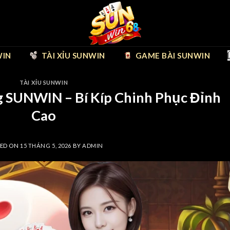
WIN
TÀI XỈU SUNWIN
GAME BÀI SUNWIN
TÀI XỈU SUNWIN
g SUNWIN – Bí Kíp Chinh Phục Đỉnh
Cao
TED ON
15 THÁNG 5, 2026
BY
ADMIN