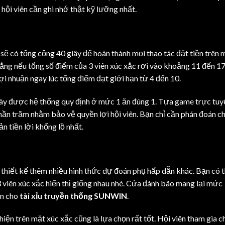
hội viên cần ghi nhớ thật kỹ lưỡng nhất.
N
sẽ có tổng cộng 40 giây để hoàn thành mọi thao tác đặt tiền trên 
thắng nếu tổng số điểm của 3 viên xúc xắc rơi vào khoảng 11 đến 1
lợi nhuận ngay lúc tổng điểm đạt giới hạn từ 4 đến 10.
này được hệ thống quy định ở mức 1 ăn đúng 1. Tựa game trực tuy
ần trăm nhằm bảo vệ quyền lợi hội viên. Bạn chỉ cần phán đoán ch
n tiền lời khổng lồ nhất.
 thiết kế thêm nhiều hình thức dự đoán phụ hấp dẫn khác. Bạn có 
 viên xúc xắc hiển thị giống nhau nhé. Cửa đánh bão mang lại mức
ớn cho
tài xỉu truyền thống SUNWIN
.
hiện trên mặt xúc xắc cũng là lựa chọn rất tốt. Hội viên tham gia c