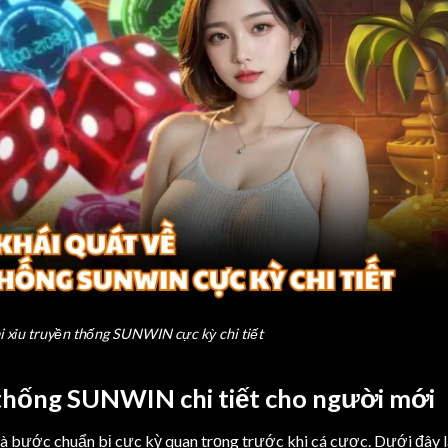
ài xỉu truyền thống SUNWIN cực kỳ chi tiết
n thống SUNWIN chi tiết cho người mới
là bước chuẩn bị cực kỳ quan trọng trước khi cá cược. Dưới đây l