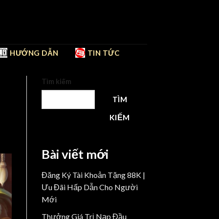
HƯỚNG DẪN
TIN TỨC
Tìm kiếm
TÌM
KIẾM
Bài viết mới
Đăng Ký Tài Khoản Tặng 88K |
Ưu Đãi Hấp Dẫn Cho Người
Mới
Thưởng Giá Trị Nạp Đầu