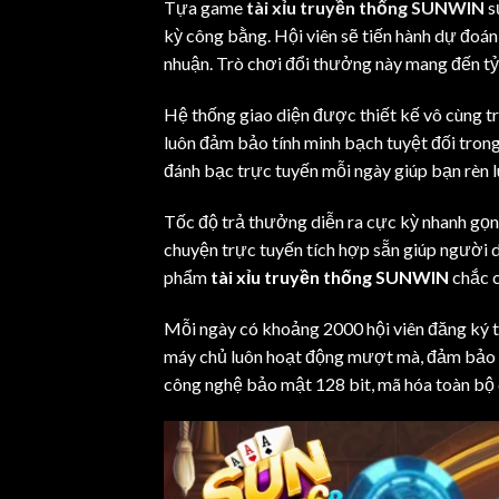
Tựa game
tài
xỉu
truyền
thống
SUNWIN
s
kỳ công bằng. Hội viên sẽ tiến hành dự đoá
nhuận. Trò chơi đổi thưởng này mang đến tỷ 
Hệ thống giao diện được thiết kế vô cùng tr
luôn đảm bảo tính minh bạch tuyệt đối tron
đánh bạc trực tuyến mỗi ngày giúp bạn rèn 
Tốc độ trả thưởng diễn ra cực kỳ nhanh gọn 
chuyện trực tuyến tích hợp sẵn giúp người d
phẩm
tài xỉu truyền thống SUNWIN
chắc c
Mỗi ngày có khoảng 2000 hội viên đăng ký t
máy chủ luôn hoạt động mượt mà, đảm bảo khô
công nghệ bảo mật 128 bit, mã hóa toàn bộ 