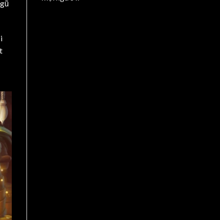
ngũ
i
t