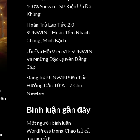
100% Sunwin – Sự Kiện Ưu Đãi
Khủng
Hoàn Trả Lập Tức 2.0
SUNWIN – Hoàn Tiền Nhanh
Chóng, Minh Bạch
Ưu Đãi Hội Viên VIP SUNWIN
Và Những Đặc Quyền Đẳng
Cấp
Đăng Ký SUNWIN Siêu Tốc –
Hướng Dẫn Từ A – Z Cho
i
Newbie
bạn
Bình luận gần đây
Một người bình luận
WordPress
trong
Chào tất cả
ảo
mọi người!