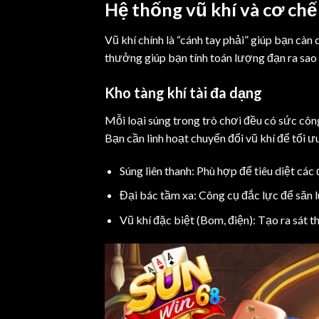
Hệ thống vũ khí và cơ ch
Vũ khí chính là “cánh tay phải” giúp bạn càn 
thưởng giúp bạn tính toán lượng đạn ra sao
Kho tàng khí tài đa dạng
Mỗi loại súng trong trò chơi đều có sức côn
Bạn cần linh hoạt chuyển đổi vũ khí để tối 
Súng liên thanh: Phù hợp để tiêu diệt các 
Đại bác tầm xa: Công cụ đắc lực để săn l
Vũ khí đặc biệt (Bom, điện): Tạo ra sát t