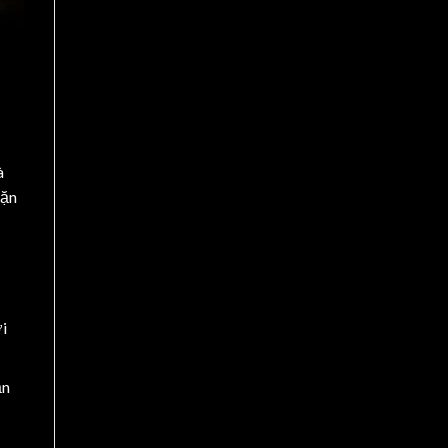
à
đặn
i
ạn