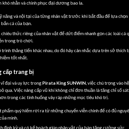
h khó nhằn và chinh phục đại dương bao la.
ỹ năng và nội tại của từng nhân vật trước khi bắt đầu để lựa chọn
 bắn cá của bạn.
 chiêu thức riêng của nhân vật để dứt điểm nhanh gọn các loài cá 
n trong trò chơi.
 trình thăng tiến khác nhau, do đó hãy cân nhắc dựa trên sở thích 
ghiệm tốt nhất.
 cấp trang bị
ĩ đại và uy lực trong
Pirata King SUNWIN
, việc chú trọng vào h
ỏ qua. Việc nâng cấp vũ khí không chỉ đơn thuần là tăng chỉ số sát
ơn trong các tình huống vây ráp những mục tiêu khó trị.
ật phẩm quý hiếm rơi ra từ những chuyến viễn chinh để có đủ nguy
 của mình.
ch định kỳ và có kế hoạch giúp nhân vật của bạn tăng cường sức