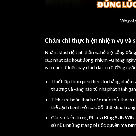
Nâng cấp 
Chăm chỉ thực hiện nhiệm vụ và s
Nhằm khích lệ tinh thần và hỗ trợ cộng đồn
cập nhật các hoạt động, nhiệm vụ hàng ngày
vào các sự kiện này chính là con đường ngắn 
Thiết lập thói quen theo dõi bảng nhiệm 
thưởng và vàng nào từ nhà phát hành ga
Tích cực hoàn thành các mốc thử thách đặ
thế cạnh tranh với các đối thủ khác tron
Các sự kiện trong
Pirata King SUNWIN
sở hữu những trang bị độc quyền mà bìn