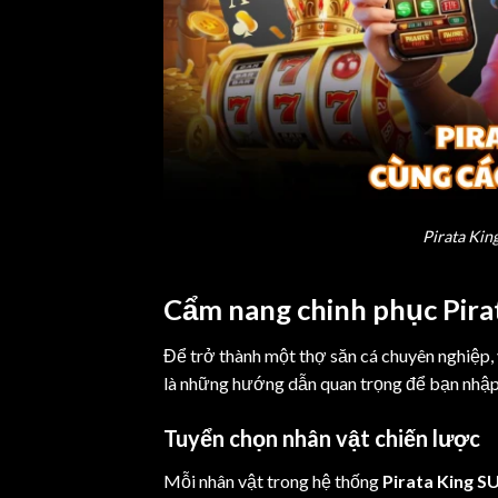
Pirata Ki
Cẩm nang chinh phục Pira
Để trở thành một thợ săn cá chuyên nghiệp, 
là những hướng dẫn quan trọng để bạn nhập 
Tuyển chọn nhân vật chiến lược
Mỗi nhân vật trong hệ thống
Pirata King 