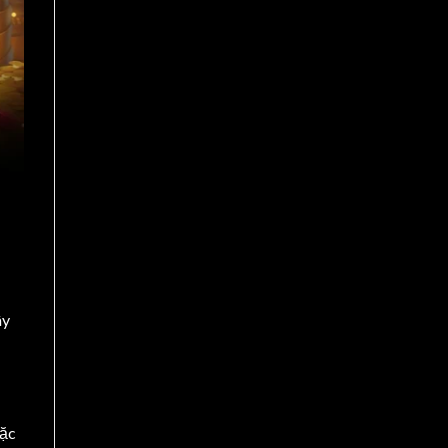
ây
đặc