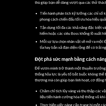
thù giúp bạn dễ dàng vượt qua các thử thác
Tiến hành phân tích kỹ lưỡng các chỉ số k
phong cách chiến đấu tối ưu hóa hiệu quả
Tận dụng tối đa các khả năng đặc biệt và
hiếm hoặc các siêu Boss khổng lồ xuất hiệ
Mỗi sự lựa chọn nhân vật sẽ mở ra một lộ
tỉa hay bắn xả đạn diện rộng để có trải n
Đột phá sức mạnh bằng cách nâng
Để vươn mình trở thành một thuyền trưởng v
thống hỏa lực là yếu tố bắt buộc không thể b
thương mà còn giúp bạn linh hoạt, cơ động h
Chăm chỉ tích lũy vàng và thu thập các v
liệu tiến hành cường hóa hệ thống vũ khí
Thực hiện việc nâng cấp trang bị một cá