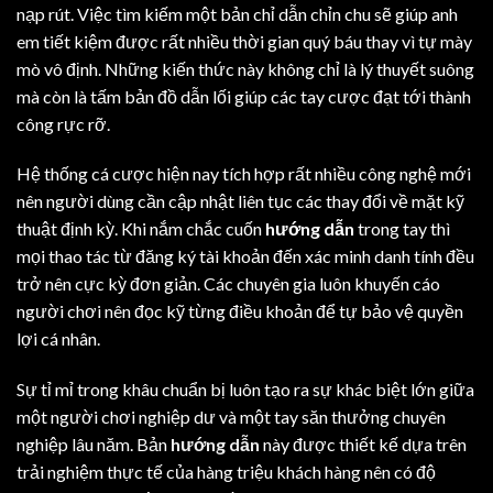
nạp rút. Việc tìm kiếm một bản chỉ dẫn chỉn chu sẽ giúp anh
em tiết kiệm được rất nhiều thời gian quý báu thay vì tự mày
mò vô định. Những kiến thức này không chỉ là lý thuyết suông
mà còn là tấm bản đồ dẫn lối giúp các tay cược đạt tới thành
công rực rỡ.
Hệ thống cá cược hiện nay tích hợp rất nhiều công nghệ mới
nên người dùng cần cập nhật liên tục các thay đổi về mặt kỹ
thuật định kỳ. Khi nắm chắc cuốn
hướng dẫn
trong tay thì
mọi thao tác từ đăng ký tài khoản đến xác minh danh tính đều
trở nên cực kỳ đơn giản. Các chuyên gia luôn khuyến cáo
người chơi nên đọc kỹ từng điều khoản để tự bảo vệ quyền
lợi cá nhân.
Sự tỉ mỉ trong khâu chuẩn bị luôn tạo ra sự khác biệt lớn giữa
một người chơi nghiệp dư và một tay săn thưởng chuyên
nghiệp lâu năm. Bản
hướng dẫn
này được thiết kế dựa trên
trải nghiệm thực tế của hàng triệu khách hàng nên có độ