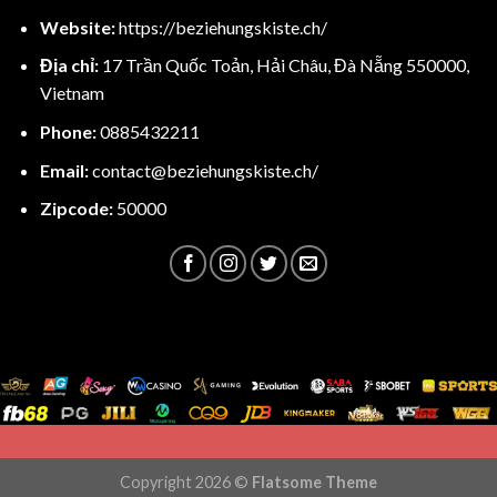
Website:
https://beziehungskiste.ch/
Địa chỉ:
17 Trần Quốc Toản, Hải Châu, Đà Nẵng 550000,
Vietnam
Phone:
0885432211
Email:
contact@beziehungskiste.ch
/
Zipcode:
50000
Copyright 2026 ©
Flatsome Theme