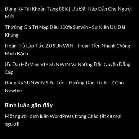
Đăng Ký Tài Khoản Tặng 88K | Ưu Đãi Hấp Dẫn Cho Người
Mới
Thưởng Giá Trị Nạp Đầu 100% Sunwin – Sự Kiện Ưu Đãi
Khủng
Hoàn Trả Lập Tức 2.0 SUNWIN – Hoàn Tiền Nhanh Chóng,
Minh Bạch
Ưu Đãi Hội Viên VIP SUNWIN Và Những Đặc Quyền Đẳng
Cấp
Đăng Ký SUNWIN Siêu Tốc – Hướng Dẫn Từ A – Z Cho
Newbie
Bình luận gần đây
Một người bình luận WordPress
trong
Chào tất cả mọi
người!