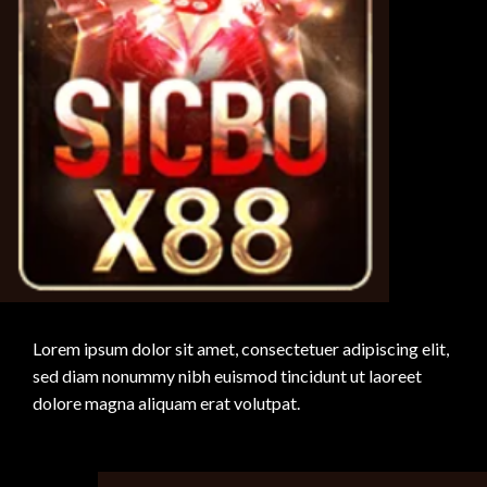
Lorem ipsum dolor sit amet, consectetuer adipiscing elit,
sed diam nonummy nibh euismod tincidunt ut laoreet
dolore magna aliquam erat volutpat.