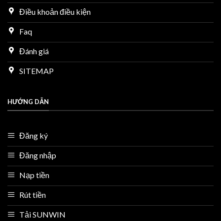
Khi tìm kiếm địa chỉ truy cập chính thức của
Điều khoản điều kiện
SUNWIN, người dùng thường sử dụng nhiều từ
khóa liên quan để dễ dàng tiếp cận đúng cổng thông
Faq
tin an toàn và uy tín như: tải Sunwin, link Sunwin mới
Đánh giá
nhất, cổng game Sunwin, đăng nhập Sunwin chính
thức, tài xỉu Sunwin, trang chủ Sunwin, đăng ký
SITEMAP
Sunwin hoặc Sunwin20. Những cụm từ này giúp
người dùng nhanh chóng tìm được nền tảng phù
HƯỚNG DẪN
hợp và tránh truy cập nhầm vào các nguồn không
chính thống.
Đăng ký
Hashtag:
#linksunwin #sunwin20 #taisunwin #dangkySunwin
Đăng nhập
#conggamesunwin #sunwin #taixiusunwin
Nạp tiền
#trangchusunwin #dangnhapsunwin
Rút tiền
Tải SUNWIN