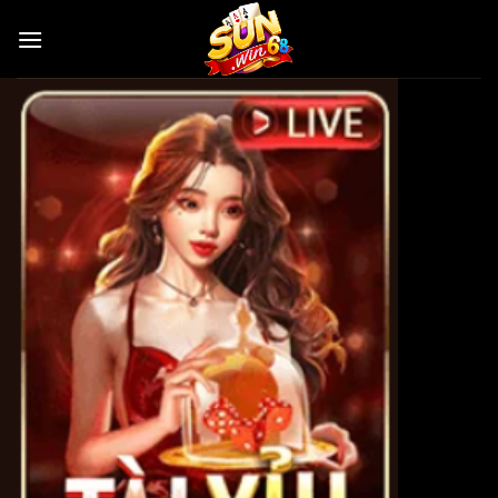
Skip
to
content