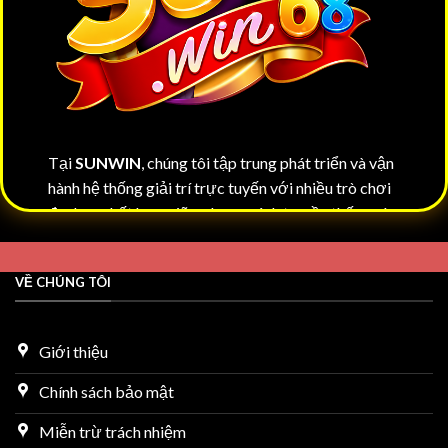
Tại
SUNWIN
, chúng tôi tập trung phát triển và vận
hành hệ thống giải trí trực tuyến với nhiều trò chơi
đa dạng, kết hợp giữa phong cách truyền thống và
xu hướng hiện đại để đáp ứng nhu cầu của đông
đảo người dùng. Nền tảng được thiết kế tối ưu
VỀ CHÚNG TÔI
trên nhiều thiết bị, sở hữu giao diện thân thiện, tốc
độ xử lý ổn định và trải nghiệm mượt mà trong suốt
quá trình tham gia. Bên cạnh đó, hệ thống còn áp
Giới thiệu
dụng các giải pháp bảo mật tiên tiến cùng quy trình
kiểm soát chặt chẽ nhằm đảm bảo sự minh bạch,
Chính sách bảo mật
công bằng và an toàn cho cộng đồng người chơi.
Miễn trừ trách nhiệm